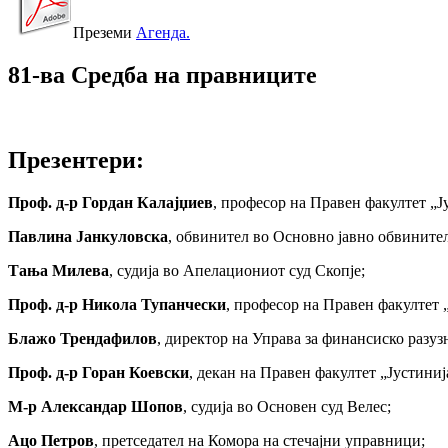
Преземи
Агенда.
81-ва Средба на правниците
Презентери:
Проф. д-р Гордан Калајџиев
, професор на Правен факултет „
Павлина Јанкуловска
, обвинител во Основно јавно обвинител
Тања Милева
, судија во Апелациониот суд Скопје;
Проф. д-р Никола Тупанчески
, професор на Правен факултет
Блажо Трендафилов
, директор на Управа за финансиско разуз
Проф. д-р Горан Коевски
, декан на Правен факултет „Јустин
M-р Александар Шопов
, судија во Основен суд Велес;
Ацо Петров
, претседател на Комора на стечајни управници;