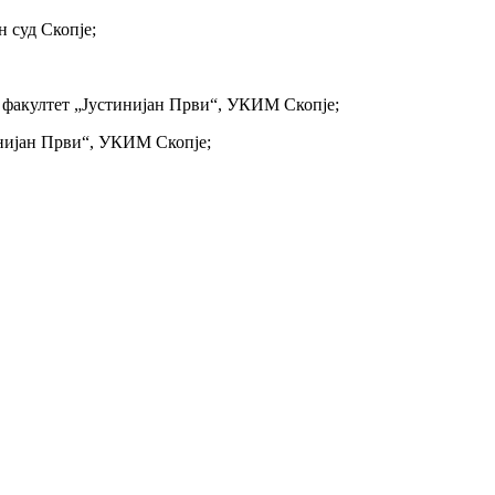
н суд Скопје;
 факултет „Јустинијан Први“, УКИМ Скопје;
инијан Први“, УКИМ Скопје;