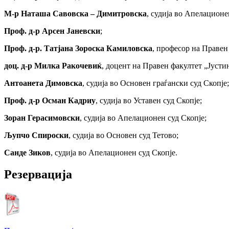
M-р Наташа Савовска – Димитровска
, судија во Апелационе
Проф. д-р Арсен Јаневски
;
Проф. д-р. Татјана Зороска Камиловска
, професор на Правен
доц. д-р Милка Ракочевиќ
, доцент на Правен факултет „Јуст
Антоанета Димовска
, судија во Основен граѓански суд Скопје;
Проф. д-р Осман Кадриу
, судија во Уставен суд Скопје;
Зоран Герасимовски
, судија во Апелационен суд Скопје;
Љупчо Спироски
, судија во Основен суд Тетово;
Санде Зиков
, судија во Апелационен суд Скопје.
Резервација