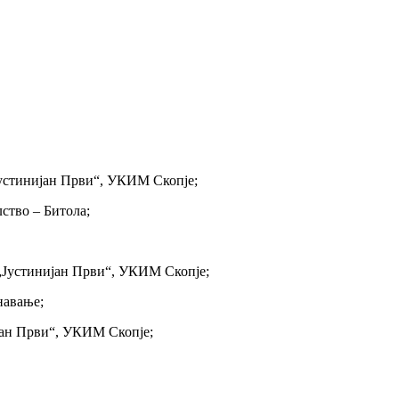
Јустинијан Први“, УКИМ Скопје;
ство – Битола;
 „Јустинијан Први“, УКИМ Скопје;
навање;
ијан Први“, УКИМ Скопје;