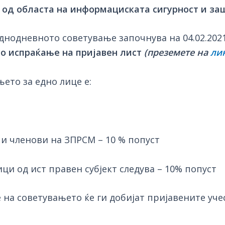
т од областа на информациската сигурност и з
днодневното советување започнува на 04.02.2021 
со испраќање на пријавен лист
(преземете на
ли
њето за едно лице е:
 и членови на ЗПРСМ – 10 % попуст
ици од ист правен субјект следува – 10% попуст
е на советувањето ќе ги добијат пријавените уч