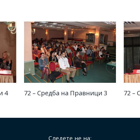
и 4
72 – Средба на Правници 3
72 –
Следете не на: