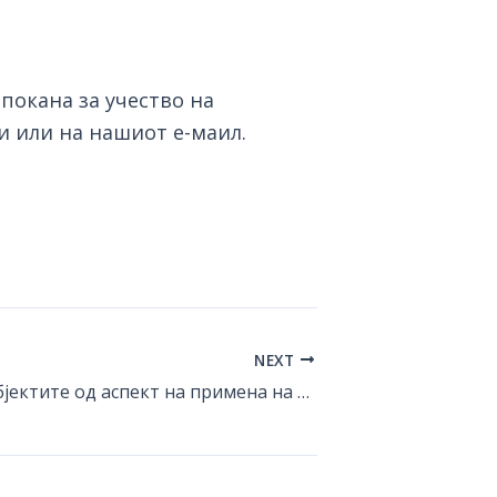
покана за учество на
и или на нашиот е-маил.
NEXT
„Права на субјектите од аспект на примена на новата регулативна рамка за заштита на лични податоци. Како до сопствено решение за усогласеност (отчетност)?“