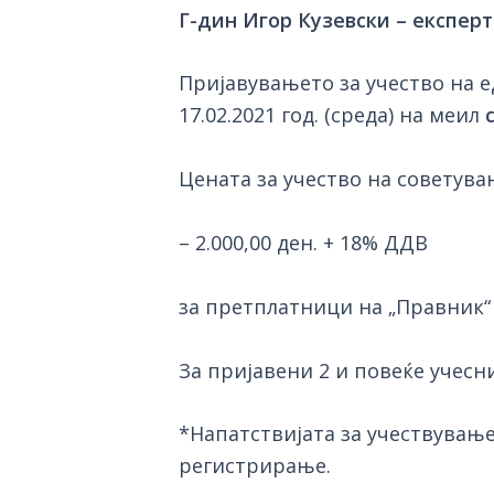
Г-дин Игор Кузевски – експер
Пријавувањето за учество на е
17.02.2021 год. (среда) на меил
Цената за учество на советува
– 2.000,00 ден. + 18% ДДВ
за претплатници на „Правник“
За пријавени 2 и повеќе учесн
*Напатствијата за учествувањ
регистрирање.