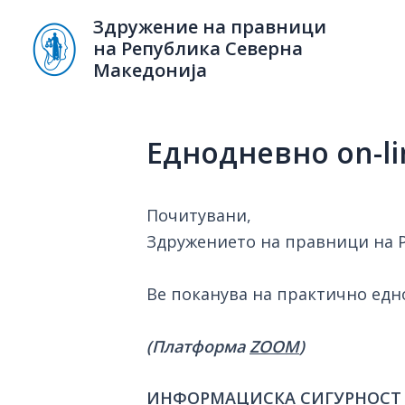
Skip
Здружение на правници
to
на Република Северна
content
Македонија
Еднодневно on-li
Почитувани,
Здружението на правници на 
Ве поканува на практично едно
(
Платформа
ZOOM
)
ИНФОРМАЦИСКА СИГУРНОСТ 