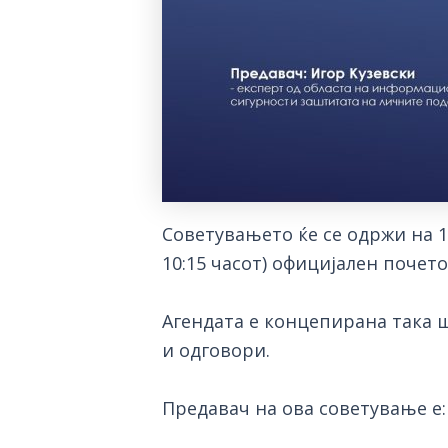
Советувањето ќе се одржи на 1
10:15 часот) официјален почет
Агендата е концепирана така 
и одговори.
Предавач на ова советување е: