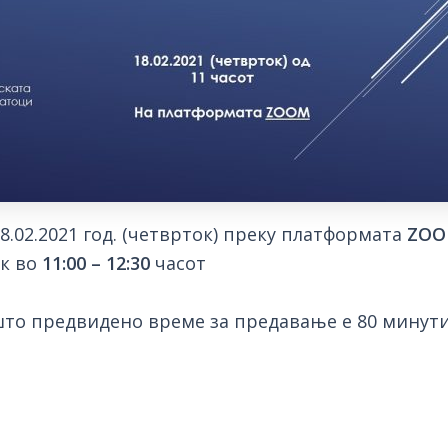
8.02.2021 год. (четврток) преку платформата
ZO
ок во
11
:00
– 12:30
часот
што предвидено време за предавање е 80 минут