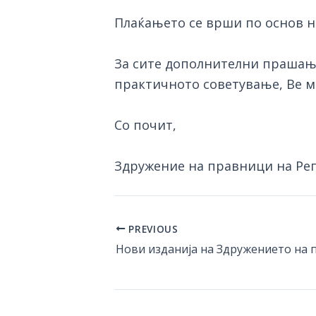
Плаќањето се врши по основ н
За сите дополнителни прашања
практичното советување, Ве м
Со почит,
Здружение на правници на Ре
PREVIOUS
Post
navigation