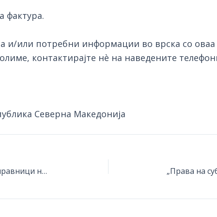
а фактура.
 и/или потребни информации во врска со оваа 
олиме, контактирајте нè на наведените телефон
публика Северна Македонија
Нови изданија на Здружението на правници на РСМ