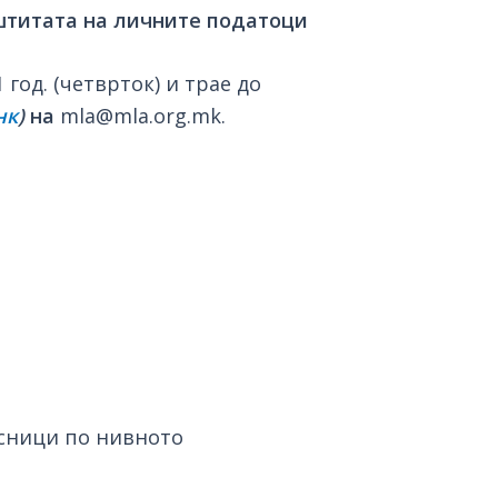
аштитата на личните податоци
год. (четврток) и трае до
нк
)
на
mla@mla.org.mk.
есници по нивното