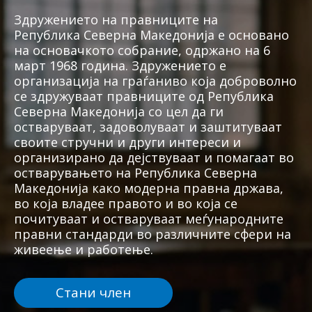
Здружението на правниците на
Република Северна Македонија е основано
на основачкото собрание, одржано на 6
март 1968 година. Здружението е
организација на граѓаниво која доброволно
се здружуваат правниците од Република
Северна Македонија со цел да ги
остваруваат, задоволуваат и заштитуваат
своите стручни и други интереси и
организирано да дејствуваат и помагаат во
остварувањето на Република Северна
Македонија како модерна правна држава,
во која владее правото и во која се
почитуваат и остваруваат меѓународните
правни стандарди во различните сфери на
живеење и работење.
Стани член