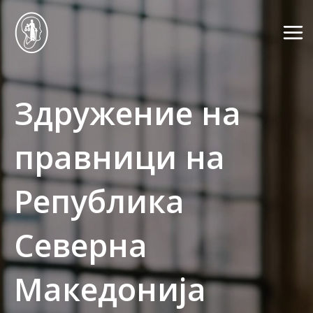
Skip
to
Mai
content
Me
Здружение на
правници на
Република
Северна
Македонија