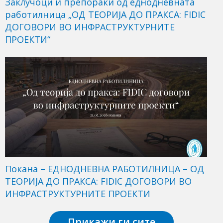
Заклучоци и препораки од еднодневната
работилница „ОД ТЕОРИЈА ДО ПРАКСА: FIDIC
ДОГОВОРИ ВО ИНФРАСТРУКТУРНИТЕ
ПРОЕКТИ“
Покана – ЕДНОДНЕВНА РАБОТИЛНИЦА – ОД
ТЕОРИЈА ДО ПРАКСА: FIDIC ДОГОВОРИ ВО
ИНФРАСТРУКТУРНИТЕ ПРОЕКТИ
Прикажи ги сите