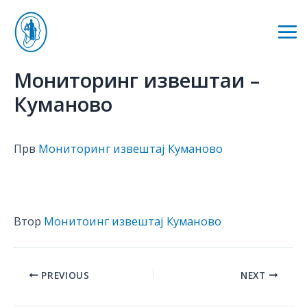
Skip
to
Mai
content
Me
Мониторинг извештаи –
Куманово
Прв
Мониторинг извештај Куманово
Втор
Монитоинг извештај Куманово
Post
PREVIOUS
NEXT
navigation