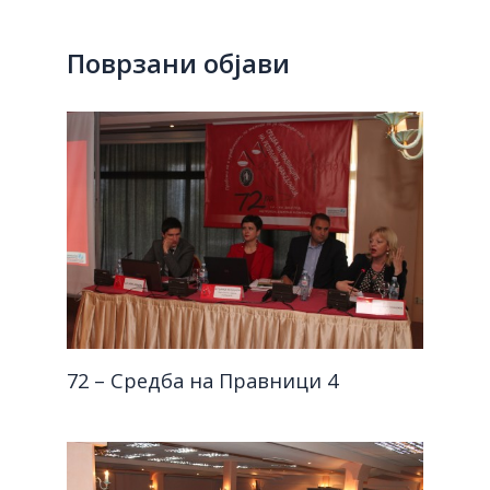
Поврзани објави
72 – Средба на Правници 4