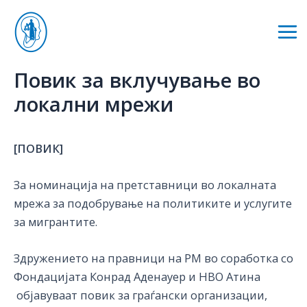
Skip
to
Mai
content
Me
Повик за вклучување во
локални мрежи
[ПОВИК]
За номинација на претставници во локалната
мрежа за подобрување на политиките и услугите
за мигрантите.
Здружението на правници на РМ во соработка со
Фондацијата Конрад Аденауер и НВО Атина
објавуваат повик за граѓански организации,