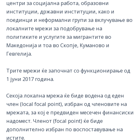
центри за социјална работа, образовни
институции, државни институции, како и
поединци и неформални групи за вклучување во
локалните мрежи за подобрување на
политиките и услугите за мигрантите во
Македонија и тоа во Скопје, Куманово и
Гевгелија.
Трите мрежи ќе започнат со функционирање од
1 јуни 2017 година.
Секоја локална мрежа ќе биде водена од еден
член (local focal point), избран од членовите на
мрежата, за кој е предвиден месечен финансиски
надомест. Членот (focal point) ќе биде
дополнително избран по воспоставување на
истите.