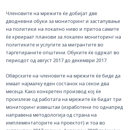
Членовите на мрежите ќе добијат две
дводневни обуки за мониторинг и застапување
на политики на локално ниво и притоа самите
ќе креираат планови за локален мониторинг на
политиките и услугите за мигрантите во
таргетираните општини. Обуките ќе одржат во
периодот од август 2017 до декември 2017.
Обврските на членовите на мрежите ќе биде да
имаат најмалку еден состанок на секои два
месеца. Како конкретен производ кој ќе
произлезе од работата на мрежите ќе бидат три
мониторинг извештаи (изработени по однапред
направена методологија од страна на
имплементаторите на проектот) и тоа во