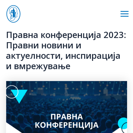
Skip
to
Mai
content
Me
Правна конференција 2023:
Правни новини и
актуелности, инспирација
и вмрежување