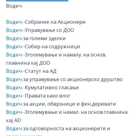
Водич
Водич
-Собрание на Акционери
Водич
-Управување со ДОО
Водич
за големи зделки
Водич
-Собир на содружници
Водич
-Зголемување и намалу. на основ.
главнина кај ДОО
Водич
-Статут на АД
Водич
за управување со акционерско друштво
Водич
-Кумулативно гласање
Водич
-Правата како влог
Водич
за акции, обврзници и фин.деривати
Водич
-Зголемување и намал. на основ.главнина
кај AD
Водич
за одговорноста на акционерите и