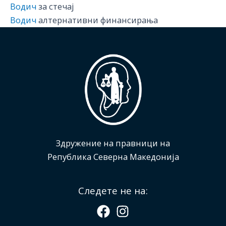
Водич
за стечај
Водич
алтернативни финансирања
Здружение на правници на
Република Северна Македонија
Следете не на: