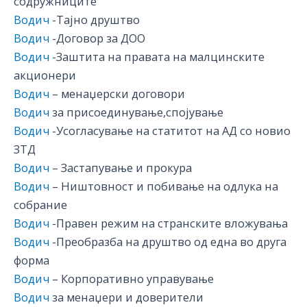
содружниците
Водич
-Тајно друштво
Водич
-Договор за ДОО
Водич
-Заштита на правата на малцинските
акционери
Водич
– менаџерски договори
Водич
за присоединување,спојување
Водич
-Усогласување на статитот на АД со новио
ЗТД
Водич
– Застапување и прокура
Водич
– Ништовност и побивање на одлука на
собрание
Водич
-Правен режим на странските вложувања
Водич
-Преобразба на друштво од една во друга
форма
Водич
– Корпоративно управување
Водич
за менаџери и доверители