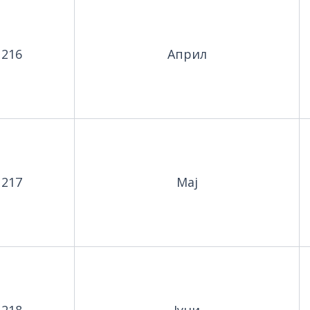
216
Април
217
Мај
218
Јуни