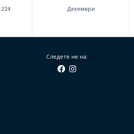
224
Декември
Следете не на: