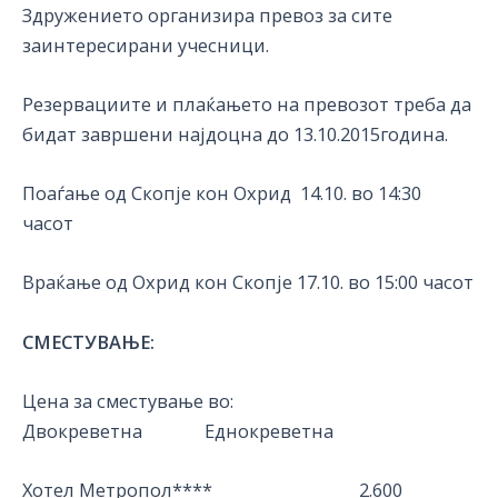
Здружението организира превоз за сите
заинтересирани учесници.
Резервациите и плаќањето на превозот треба да
бидат завршени најдоцна до 13.10.2015година.
Поаѓање од Скопје кон Охрид 14.10. во 14:30
часот
Враќање од Охрид кон Скопје 17.10. во 15:00 часот
СМЕСТУВАЊЕ:
Цена за сместување во:
Двокреветна Еднокреветна
Хотел Метропол**** 2.600