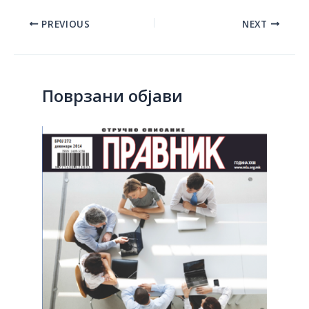
Post
PREVIOUS
NEXT
navigation
Поврзани објави