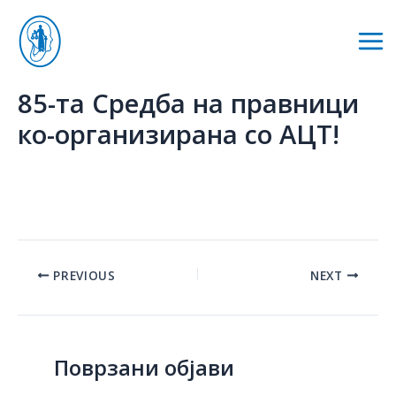
Skip
to
Mai
content
Me
85-та Средба на правници
ко-организирана со АЦТ!
Post
PREVIOUS
NEXT
navigation
Поврзани објави