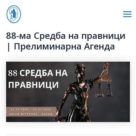
Skip
to
Mai
content
Me
88-ма Средба на правници
| Прелиминарна Агенда