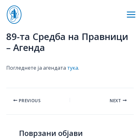
Skip
to
Mai
content
Me
89-та Средба на Правници
– Агенда
Погледнете ја агендата
тука
.
Post
PREVIOUS
NEXT
navigation
Поврзани објави