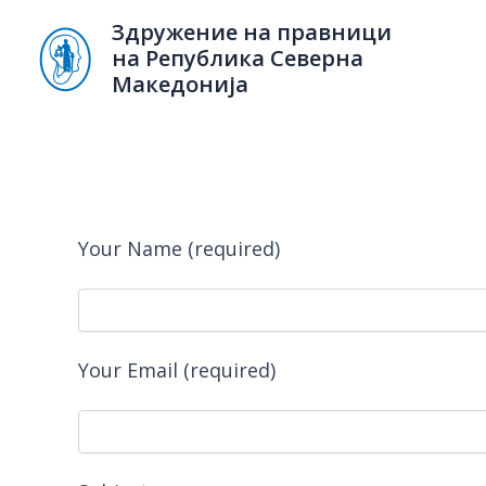
Skip
Здружение на правници
to
на Република Северна
content
Македонија
Your Name (required)
Your Email (required)