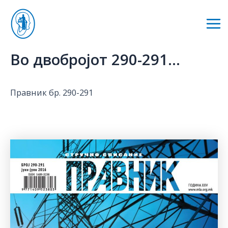
Skip
to
Mai
content
Me
Во двобројот 290-291…
Правник бр. 290-291