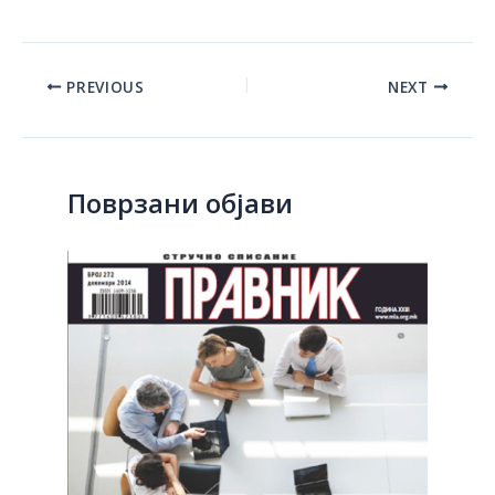
Post
PREVIOUS
NEXT
navigation
Поврзани објави