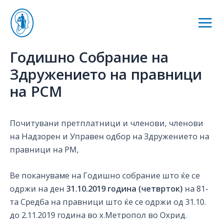
Skip
to
Mai
content
Me
Годишно Собрание на
Здружението на правници
на РСМ
Почитувани претплатници и членови, членови
на Надзорен и Управен одбор на Здружението на
правници на РМ,
Ве покануваме на Годишно собрание што ќе се
одржи на ден
31.10.2019 година (четврток)
на 81-
та Средба на правници што ќе се одржи од 31.10.
до 2.11.2019 година во х.Метропол во Охрид.