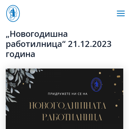
Skip
to
Mai
content
Me
„Новогодишна
работилница“ 21.12.2023
година