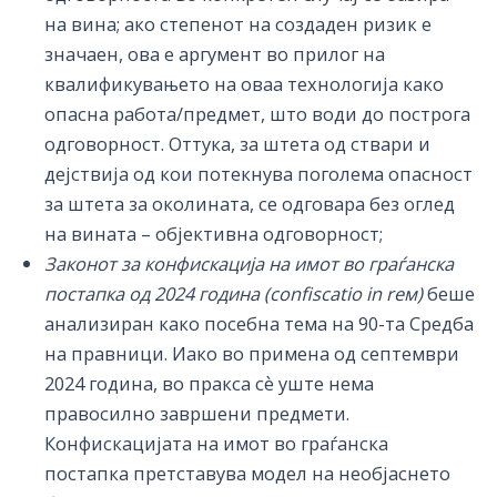
на вина; ако степенот на создаден ризик е
значаен, ова е аргумент во прилог на
квалификувањето на оваа технологија како
опасна работа/предмет, што води до построга
одговорност. Оттука, за штета од ствари и
дејствија од кои потекнува поголема опасност
за штета за околината, се одговара без оглед
на вината – објективна одговорност;
Законот за конфискација на имот во граѓанска
постапка од 2024 година (
confiscatio
in
re
м)
беше
анализиран како посебна тема на 90-та Средба
на правници. Иако во примена од септември
2024 година, во пракса сѐ уште нема
правосилно завршени предмети.
Конфискацијата на имот во граѓанска
постапка претставува модел на необјаснето