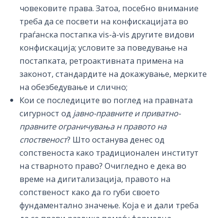
човековите права. Затоа, посебно внимание
треба да се посвети на конфискацијата во
граѓанска постапка vis-à-vis другите видови
конфискација; условите за поведување на
постапката, ретроактивната примена на
законот, стандардите на докажување, мерките
на обезбедување и слично;
Кои се последиците во поглед на правната
сигурност од
јавно-правните и приватно-
правните ограничувања н правото на
споственост
? Што останува денес од
сопственоста како традиционален институт
на стварното право? Очигледно е дека во
време на дигитализација, правото на
сопственост како да го губи своето
фундаментално значење. Која е и дали треба