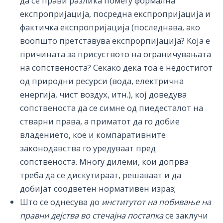
да се прави разлика помеѓу формална
експропријација, посредна експропријација и
фактичка експропријација (последнава, ако
воопшто претставува експрорпијација? Која е
причината за присуството на ограничувањата
на сопственоста? Секако дека тоа е недостигот
од природни ресурси (вода, електрична
енергија, чист воздух, итн.), кој доведува
сопственоста да се симне од пиедесталот на
стварни права, а приматот да го добие
владението, кое и компаративните
законодавства го уредуваат пред
сопственоста. Многу дилеми, кои допрва
треба да се дискутираат, решаваат и да
добијат соодветен нормативен израз;
Што се однесува до
институтот на побивање на
правни дејства во стечајна постапка
се заклучи