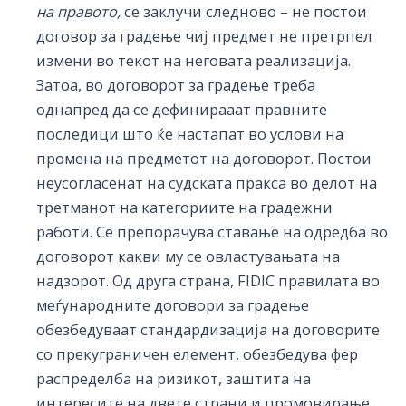
на правото,
се заклучи следново – не постои
договор за градење чиј предмет не претрпел
измени во текот на неговата реализација.
Затоа, во договорот за градење треба
однапред да се дефинирааат правните
последици што ќе настапат во услови на
промена на предметот на договорот. Постои
неусогласенат на судската пракса во делот на
третманот на категориите на градежни
работи. Се препорачува ставање на одредба во
договорот какви му се овластувањата на
надзорот. Од друга страна, FIDIC правилата во
меѓународните договори за градење
обезбедуваат стандардизација на договорите
со прекуграничен елемент, обезбедува фер
распределба на ризикот, заштита на
интересите на двете страни и промовирање