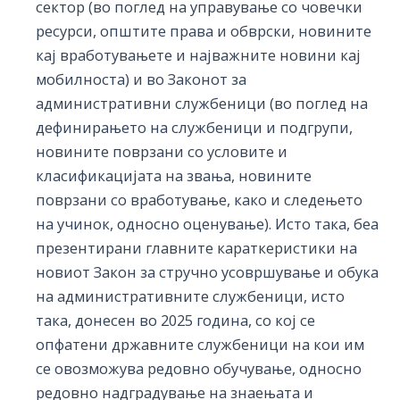
сектор (во поглед на управување со човечки
ресурси, општите права и обврски, новините
кај вработувањете и најважните новини кај
мобилноста) и во Законот за
административни службеници (во поглед на
дефинирањето на службеници и подгрупи,
новините поврзани со условите и
класификацијата на звања, новините
поврзани со вработување, како и следењето
на учинок, односно оценување). Исто така, беа
презентирани главните караткеристики на
новиот Закон за стручно усовршување и обука
на административните службеници, исто
така, донесен во 2025 година, со кој се
опфатени државните службеници на кои им
се овозможува редовно обучување, односно
редовно надградување на знаењата и