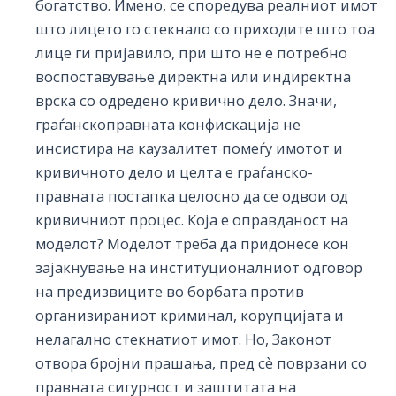
богатство. Имено, се споредува реалниот имот
што лицето го стекнало со приходите што тоа
лице ги пријавило, при што не е потребно
воспоставување директна или индиректна
врска со одредено кривично дело. Значи,
граѓанскоправната конфискација не
инсистира на каузалитет помеѓу имотот и
кривичното дело и целта е граѓанско-
правната постапка целосно да се одвои од
кривичниот процес. Која е оправданост на
моделот? Моделот треба да придонесе кон
зајакнување на институционалниот одговор
на предизвиците во борбата против
организираниот криминал, корупцијата и
нелагално стекнатиот имот. Но, Законот
отвора бројни прашања, пред сѐ поврзани со
правната сигурност и заштитата на