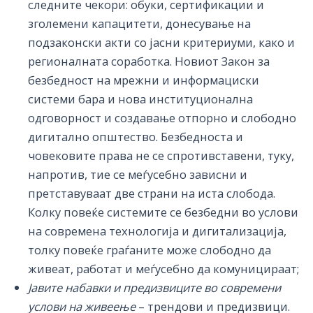
следните чекори: обуки, сертификации и
зголемени капацитети, донесување на
подзаконски акти со јасни критериуми, како и
регионалната соработка. Новиот Закон за
безбедност на мрежни и информациски
системи бара и нова институционална
одговорност и создавање отпорно и слободно
дигитално општество. Безбедноста и
човековите права не се спротивставени, туку,
напротив, тие се меѓусебно зависни и
претставуваат две страни на иста слобода.
Колку повеќе системите се безбедни во услови
на современа технологија и дигитализација,
толку повеќе граѓаните може слободно да
живеат, работат и меѓусебно да комуницираат;
Јавите набавки и предизвиците во современи
услови на живеење
– трендови и предизвици.