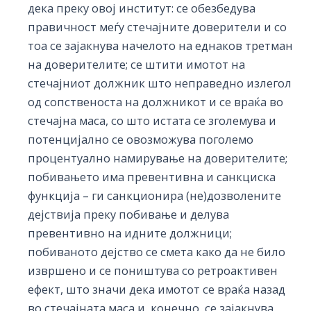
дека преку овој институт: се обезбедува
правичност меѓу стечајните доверители и со
тоа се зајакнува начелото на еднаков третман
на доверителите; се штити имотот на
стечајниот должник што неправедно излегол
од сопственоста на должникот и се враќа во
стечајна маса, со што истата се зголемува и
потенцијално се овозможува поголемо
процентуално намирување на доверителите;
побивањето има превентивна и санкциска
функција – ги санкционира (не)дозволените
дејствија преку побивање и делува
превентивно на идните должници;
побиваното дејство се смета како да не било
извршено и се поништува со ретроактивен
ефект, што значи дека имотот се враќа назад
во стечајната маса и, конечно, се зајакнува