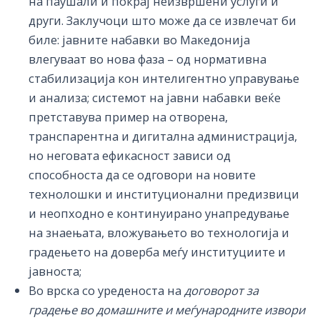
на паушали и покрај неизвршени услуги и
други. Заклучоци што може да се извлечат би
биле: јавните набавки во Македонија
влегуваат во нова фаза – од нормативна
стабилизација кон интелигентно управување
и анализа; системот на јавни набавки веќе
претставува пример на отворена,
транспарентна и дигитална администрација,
но неговата ефикасност зависи од
способноста да се одговори на новите
технолошки и институционални предизвици
и неопходно е континуирано унапредување
на знаењата, вложувањето во технологија и
градењето на доверба меѓу институциите и
јавноста;
Во врска со уреденоста на
договорот за
градење во домашните и меѓународните извори