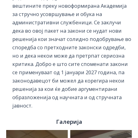
вештините преку новоформирана Академија
за стручно усовршување и обука на
административни службеници. Се заклучи
дека во овој пакет на закони се нудат нови
решенија кои значат солидно подобрување во
споредба со претходните законски одредби,
но и дека некои може да претрпат сериозна
критика. Добро е што сите споменати закони
се применуваат од 1 јануари 2027 година, па
законодавецот би можел да корегира некои
решенија за кои ќе добие аргументирани
образложенија од научната и од стручната
јавност.
Галерија