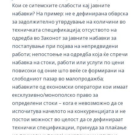
Кои се ситемските слабости кај јавните
набавки? На пример: не е дефинирана обврска
за задолжително утврдување на количини во
техничката спецификација; отсуството на
одредба во Законот за јавните набавки за
постапување при појава на непредвидени
работи; непостоење на одредба која ќе спречи
набавка на стоки, работи или услуги по цени
повисоки од оние што веќе се формирани на
слободниот пазар во малопродажба;
набавките од економски оператори кои имаат
ексклузивно/монополско право за
определени стоки – кога е невозможно да се
испочитува начелото на конкуренцијата и не
постои можност во целост да се дефинираат
технички спецификации, принуда за плаќање