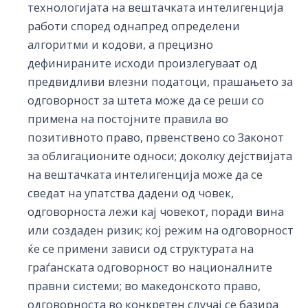
технологијата на вештачката интелигенција
работи според однапред определени
алгоритми и кодови, а прецизно
дефинираните исходи произлегуваат од
предвидливи влезни податоци, прашањето за
одговорност за штета може да се реши со
примена на постојните правила во
позитивното право, првенствено со Законот
за облигационите односи; доколку дејствијата
на вештачката интелигенција може да се
сведат на упатства дадени од човек,
одговорноста лежи кај човекот, поради вина
или создаден ризик; кој режим на одговорност
ќе се примени зависи од структурата на
граѓанската одговорност во националните
правни системи; во македонското право,
одговорноста во конкретен случај се базира