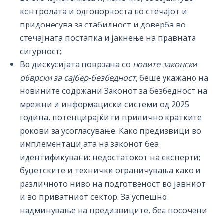
контролата и одговорноста во стечајот и
придонесува за стабилност и доверба во
стечајната постапка и јакнење на правната
сигурност;
Во дискусијата поврзана со
новите законски
обврски за
сајбер
-безбедност
, беше укажано на
новините содржани Законот за безбедност на
мрежни и информациски системи од 2025
година, потенцирајќи ги прилично кратките
рокови за усогласување. Како предизвици во
имплементацијата на законот беа
идентификувани: недостатокот на експерти;
буџетските и технички ограничувања како и
различното ниво на подготвеност во јавниот
и во приватниот сектор. За успешно
надминување на предизвиците, беа посочени