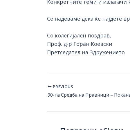
Конкретните теми и излагачи ќ
Се надеваме дека ќе најдете в
Со колегијален поздрав,
Проф. д-р Горан Коевски
Претседател на Здружението
PREVIOUS
Post
90-та Средба на Правници – Покан
navigation