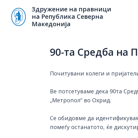
Skip
Здружение на правници
to
на Република Северна
content
Македонија
90-та Средба на 
Почитувани колеги и пријател
Ве потсетуваме дека 90та Сред
„Метропол“ во Охрид.
Се обидовме да идентификувам
помеѓу останатото, ќе дискути