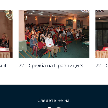
и 4
72 – Средба на Правници 3
72 –
Следете не на: