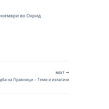
 ноември во Охрид.
NEXT
едба на Правници – Теми и излагачи