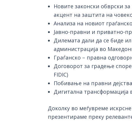
Новите законски обврски за
акцент на заштита на човек
Анализа на новиот граѓанск
Јавно-правни и приватно-пр
Дилемата дали да се биде ил
администрација во Македон
Граѓанско – правна одговор
Договорот за градење според
FIDIC)
Побивање на правни дејства 
Дигитална трансформација 
Доколку во меѓувреме искрсне 
презентираме преку релевант