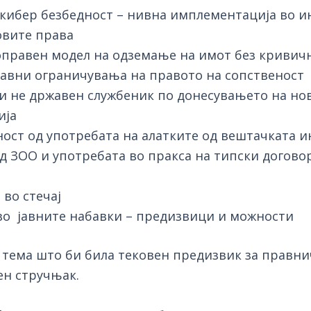
 кибер безбедност – нивна имплементација во и
овите права
оправен модел на одземање на имот без кривичн
авни ограничувања на правото на сопственост
и не државен службеник по донесувањето на нов
ија
ност од употребата на алатките од вештачката и
 ЗОО и употребата во пракса на типски договор
во стечај
во јавните набавки – предизвици и можности
тема што би била тековен предизвик за правничк
ен стручњак.