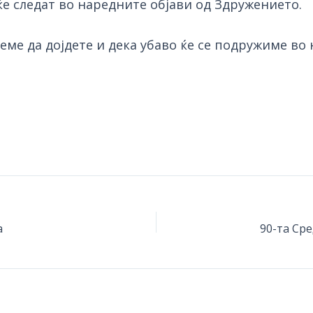
е следат во наредните објави од Здружението.
реме да дојдете и дека убаво ќе се подружиме во
а
90-та Ср