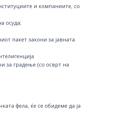
нституциите и компаниите, со
а осуда;
иот пакет закони за јавната
нтелигенција
и за градење (со осврт на
ата фела, ќе се обидеме да ја