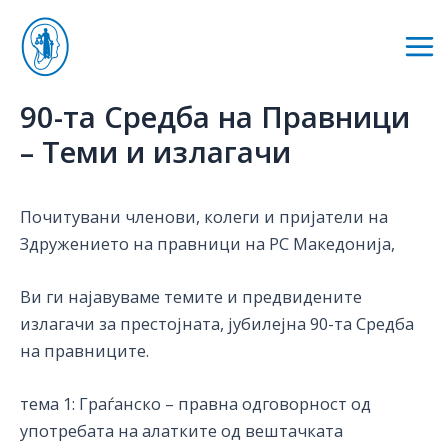
Skip
to
Mai
content
Me
90-та Средба на Правници
– Теми и излагачи
Почитувани членови, колеги и пријатели на
Здружението на правници на РС Македонија,
Ви ги најавуваме темите и предвидените
излагачи за престојната, јубилејна 90-та Средба
на правниците.
тема 1: Граѓанско – правна одговорност од
употребата на алатките од вештачката